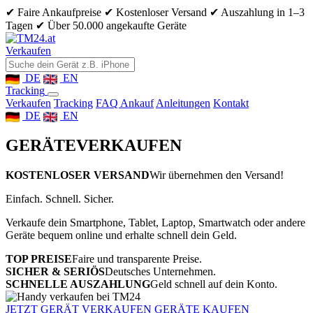
✔ Faire Ankaufpreise
✔ Kostenloser Versand
✔ Auszahlung in 1–3
Tagen
✔ Über 50.000 angekaufte Geräte
Verkaufen
DE
EN
Tracking
Verkaufen
Tracking
FAQ Ankauf
Anleitungen
Kontakt
DE
EN
GERÄTE
VERKAUFEN
KOSTENLOSER VERSAND
Wir übernehmen den Versand!
Einfach. Schnell. Sicher.
Verkaufe dein Smartphone, Tablet, Laptop, Smartwatch oder andere
Geräte bequem online und erhalte schnell dein Geld.
TOP PREISE
Faire und transparente Preise.
SICHER & SERIÖS
Deutsches Unternehmen.
SCHNELLE AUSZAHLUNG
Geld schnell auf dein Konto.
JETZT GERÄT VERKAUFEN
GERÄTE KAUFEN