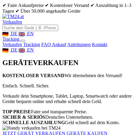
✔ Faire Ankaufpreise
✔ Kostenloser Versand
✔ Auszahlung in 1–3
Tagen
✔ Über 50.000 angekaufte Geräte
Verkaufen
DE
EN
Tracking
Verkaufen
Tracking
FAQ Ankauf
Anleitungen
Kontakt
DE
EN
GERÄTE
VERKAUFEN
KOSTENLOSER VERSAND
Wir übernehmen den Versand!
Einfach. Schnell. Sicher.
Verkaufe dein Smartphone, Tablet, Laptop, Smartwatch oder andere
Geräte bequem online und erhalte schnell dein Geld.
TOP PREISE
Faire und transparente Preise.
SICHER & SERIÖS
Deutsches Unternehmen.
SCHNELLE AUSZAHLUNG
Geld schnell auf dein Konto.
JETZT GERÄT VERKAUFEN
GERÄTE KAUFEN