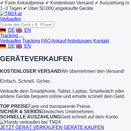
✔ Faire Ankaufpreise
✔ Kostenloser Versand
✔ Auszahlung in
1–3 Tagen
✔ Über 50.000 angekaufte Geräte
Verkaufen
DE
EN
Tracking
Verkaufen
Tracking
FAQ Ankauf
Anleitungen
Kontakt
DE
EN
GERÄTE
VERKAUFEN
KOSTENLOSER VERSAND
Wir übernehmen den Versand!
Einfach. Schnell. Sicher.
Verkaufe dein Smartphone, Tablet, Laptop, Smartwatch oder
andere Geräte bequem online und erhalte schnell dein Geld.
TOP PREISE
Faire und transparente Preise.
SICHER & SERIÖS
Deutsches Unternehmen.
SCHNELLE AUSZAHLUNG
Geld schnell auf dein Konto.
JETZT GERÄT VERKAUFEN
GERÄTE KAUFEN