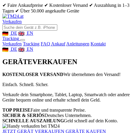
✔ Faire Ankaufpreise
✔ Kostenloser Versand
✔ Auszahlung in 1–3
Tagen
✔ Über 50.000 angekaufte Geräte
Verkaufen
DE
EN
Tracking
Verkaufen
Tracking
FAQ Ankauf
Anleitungen
Kontakt
DE
EN
GERÄTE
VERKAUFEN
KOSTENLOSER VERSAND
Wir übernehmen den Versand!
Einfach. Schnell. Sicher.
Verkaufe dein Smartphone, Tablet, Laptop, Smartwatch oder andere
Geräte bequem online und erhalte schnell dein Geld.
TOP PREISE
Faire und transparente Preise.
SICHER & SERIÖS
Deutsches Unternehmen.
SCHNELLE AUSZAHLUNG
Geld schnell auf dein Konto.
JETZT GERÄT VERKAUFEN
GERÄTE KAUFEN