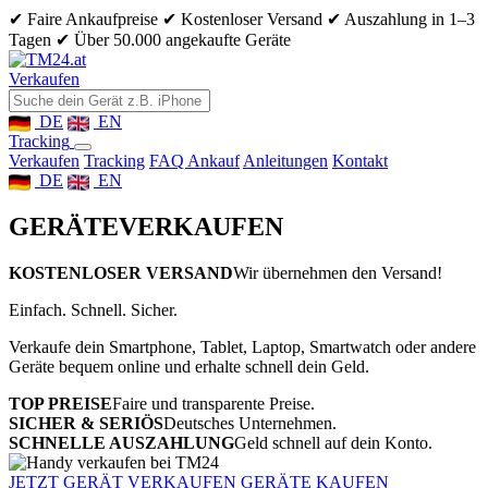
✔ Faire Ankaufpreise
✔ Kostenloser Versand
✔ Auszahlung in 1–3
Tagen
✔ Über 50.000 angekaufte Geräte
Verkaufen
DE
EN
Tracking
Verkaufen
Tracking
FAQ Ankauf
Anleitungen
Kontakt
DE
EN
GERÄTE
VERKAUFEN
KOSTENLOSER VERSAND
Wir übernehmen den Versand!
Einfach. Schnell. Sicher.
Verkaufe dein Smartphone, Tablet, Laptop, Smartwatch oder andere
Geräte bequem online und erhalte schnell dein Geld.
TOP PREISE
Faire und transparente Preise.
SICHER & SERIÖS
Deutsches Unternehmen.
SCHNELLE AUSZAHLUNG
Geld schnell auf dein Konto.
JETZT GERÄT VERKAUFEN
GERÄTE KAUFEN