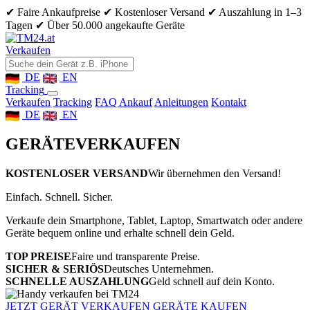
✔ Faire Ankaufpreise
✔ Kostenloser Versand
✔ Auszahlung in 1–3
Tagen
✔ Über 50.000 angekaufte Geräte
Verkaufen
DE
EN
Tracking
Verkaufen
Tracking
FAQ Ankauf
Anleitungen
Kontakt
DE
EN
GERÄTE
VERKAUFEN
KOSTENLOSER VERSAND
Wir übernehmen den Versand!
Einfach. Schnell. Sicher.
Verkaufe dein Smartphone, Tablet, Laptop, Smartwatch oder andere
Geräte bequem online und erhalte schnell dein Geld.
TOP PREISE
Faire und transparente Preise.
SICHER & SERIÖS
Deutsches Unternehmen.
SCHNELLE AUSZAHLUNG
Geld schnell auf dein Konto.
JETZT GERÄT VERKAUFEN
GERÄTE KAUFEN