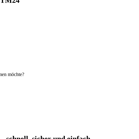
i TM24
hmen möchte?
schnell, sicher und einfach