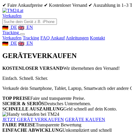
✔ Faire Ankaufpreise
✔ Kostenloser Versand
✔ Auszahlung in 1–3 
Verkaufen
DE
EN
Tracking
Verkaufen
Tracking
FAQ Ankauf
Anleitungen
Kontakt
DE
EN
GERÄTE
VERKAUFEN
KOSTENLOSER VERSAND
Wir übernehmen den Versand!
Einfach. Schnell. Sicher.
Verkaufe dein Smartphone, Tablet, Laptop, Smartwatch oder andere G
TOP PREISE
Faire und transparente Preise.
SICHER & SERIÖS
Deutsches Unternehmen.
SCHNELLE AUSZAHLUNG
Geld schnell auf dein Konto.
JETZT GERÄT VERKAUFEN
GERÄTE KAUFEN
FAIRE PREISE
Transparente Bewertung
EINFACHE ABWICKLUNG
Unkompliziert und schnell