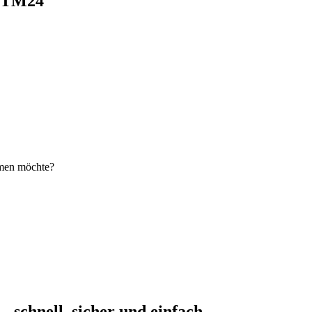
i TM24
hmen möchte?
schnell, sicher und einfach