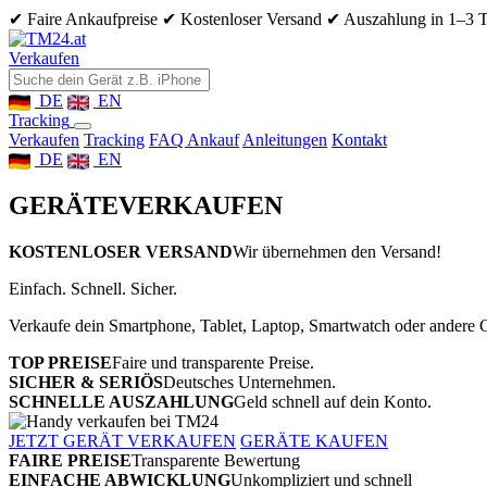
✔ Faire Ankaufpreise
✔ Kostenloser Versand
✔ Auszahlung in 1–3 
Verkaufen
DE
EN
Tracking
Verkaufen
Tracking
FAQ Ankauf
Anleitungen
Kontakt
DE
EN
GERÄTE
VERKAUFEN
KOSTENLOSER VERSAND
Wir übernehmen den Versand!
Einfach. Schnell. Sicher.
Verkaufe dein Smartphone, Tablet, Laptop, Smartwatch oder andere G
TOP PREISE
Faire und transparente Preise.
SICHER & SERIÖS
Deutsches Unternehmen.
SCHNELLE AUSZAHLUNG
Geld schnell auf dein Konto.
JETZT GERÄT VERKAUFEN
GERÄTE KAUFEN
FAIRE PREISE
Transparente Bewertung
EINFACHE ABWICKLUNG
Unkompliziert und schnell