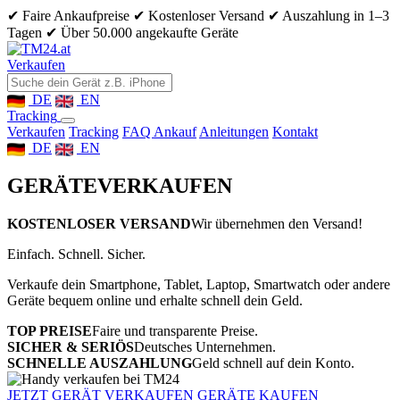
✔ Faire Ankaufpreise
✔ Kostenloser Versand
✔ Auszahlung in 1–3
Tagen
✔ Über 50.000 angekaufte Geräte
Verkaufen
DE
EN
Tracking
Verkaufen
Tracking
FAQ Ankauf
Anleitungen
Kontakt
DE
EN
GERÄTE
VERKAUFEN
KOSTENLOSER VERSAND
Wir übernehmen den Versand!
Einfach. Schnell. Sicher.
Verkaufe dein Smartphone, Tablet, Laptop, Smartwatch oder andere
Geräte bequem online und erhalte schnell dein Geld.
TOP PREISE
Faire und transparente Preise.
SICHER & SERIÖS
Deutsches Unternehmen.
SCHNELLE AUSZAHLUNG
Geld schnell auf dein Konto.
JETZT GERÄT VERKAUFEN
GERÄTE KAUFEN