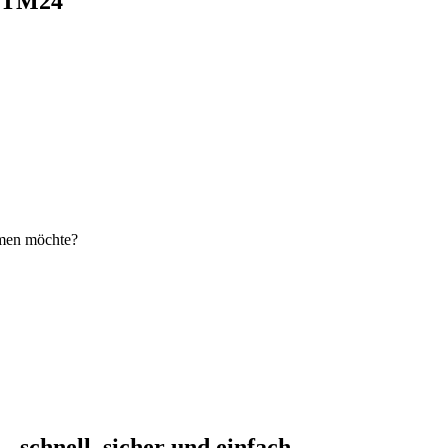
i TM24
hmen möchte?
schnell, sicher und einfach