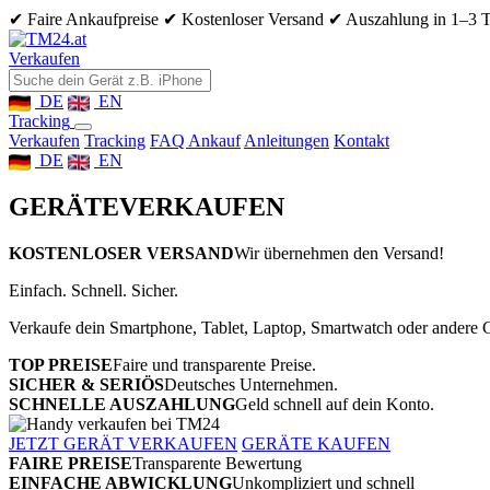
✔ Faire Ankaufpreise
✔ Kostenloser Versand
✔ Auszahlung in 1–3 
Verkaufen
DE
EN
Tracking
Verkaufen
Tracking
FAQ Ankauf
Anleitungen
Kontakt
DE
EN
GERÄTE
VERKAUFEN
KOSTENLOSER VERSAND
Wir übernehmen den Versand!
Einfach. Schnell. Sicher.
Verkaufe dein Smartphone, Tablet, Laptop, Smartwatch oder andere G
TOP PREISE
Faire und transparente Preise.
SICHER & SERIÖS
Deutsches Unternehmen.
SCHNELLE AUSZAHLUNG
Geld schnell auf dein Konto.
JETZT GERÄT VERKAUFEN
GERÄTE KAUFEN
FAIRE PREISE
Transparente Bewertung
EINFACHE ABWICKLUNG
Unkompliziert und schnell