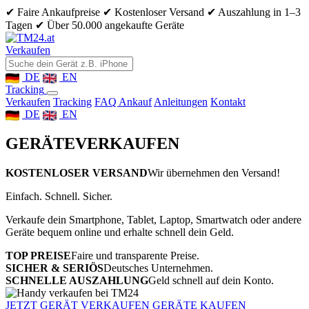
✔ Faire Ankaufpreise
✔ Kostenloser Versand
✔ Auszahlung in 1–3
Tagen
✔ Über 50.000 angekaufte Geräte
Verkaufen
DE
EN
Tracking
Verkaufen
Tracking
FAQ Ankauf
Anleitungen
Kontakt
DE
EN
GERÄTE
VERKAUFEN
KOSTENLOSER VERSAND
Wir übernehmen den Versand!
Einfach. Schnell. Sicher.
Verkaufe dein Smartphone, Tablet, Laptop, Smartwatch oder andere
Geräte bequem online und erhalte schnell dein Geld.
TOP PREISE
Faire und transparente Preise.
SICHER & SERIÖS
Deutsches Unternehmen.
SCHNELLE AUSZAHLUNG
Geld schnell auf dein Konto.
JETZT GERÄT VERKAUFEN
GERÄTE KAUFEN