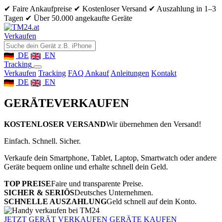
✔ Faire Ankaufpreise
✔ Kostenloser Versand
✔ Auszahlung in 1–3
Tagen
✔ Über 50.000 angekaufte Geräte
Verkaufen
DE
EN
Tracking
Verkaufen
Tracking
FAQ Ankauf
Anleitungen
Kontakt
DE
EN
GERÄTE
VERKAUFEN
KOSTENLOSER VERSAND
Wir übernehmen den Versand!
Einfach. Schnell. Sicher.
Verkaufe dein Smartphone, Tablet, Laptop, Smartwatch oder andere
Geräte bequem online und erhalte schnell dein Geld.
TOP PREISE
Faire und transparente Preise.
SICHER & SERIÖS
Deutsches Unternehmen.
SCHNELLE AUSZAHLUNG
Geld schnell auf dein Konto.
JETZT GERÄT VERKAUFEN
GERÄTE KAUFEN