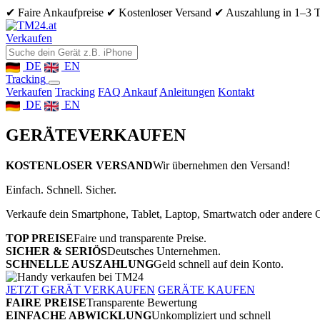
✔ Faire Ankaufpreise
✔ Kostenloser Versand
✔ Auszahlung in 1–3 
Verkaufen
DE
EN
Tracking
Verkaufen
Tracking
FAQ Ankauf
Anleitungen
Kontakt
DE
EN
GERÄTE
VERKAUFEN
KOSTENLOSER VERSAND
Wir übernehmen den Versand!
Einfach. Schnell. Sicher.
Verkaufe dein Smartphone, Tablet, Laptop, Smartwatch oder andere G
TOP PREISE
Faire und transparente Preise.
SICHER & SERIÖS
Deutsches Unternehmen.
SCHNELLE AUSZAHLUNG
Geld schnell auf dein Konto.
JETZT GERÄT VERKAUFEN
GERÄTE KAUFEN
FAIRE PREISE
Transparente Bewertung
EINFACHE ABWICKLUNG
Unkompliziert und schnell