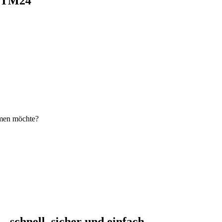
i TM24
hmen möchte?
schnell, sicher und einfach