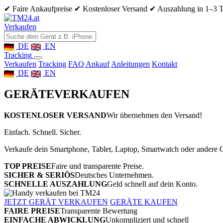
✔ Faire Ankaufpreise
✔ Kostenloser Versand
✔ Auszahlung in 1–3 
Verkaufen
DE
EN
Tracking
Verkaufen
Tracking
FAQ Ankauf
Anleitungen
Kontakt
DE
EN
GERÄTE
VERKAUFEN
KOSTENLOSER VERSAND
Wir übernehmen den Versand!
Einfach. Schnell. Sicher.
Verkaufe dein Smartphone, Tablet, Laptop, Smartwatch oder andere G
TOP PREISE
Faire und transparente Preise.
SICHER & SERIÖS
Deutsches Unternehmen.
SCHNELLE AUSZAHLUNG
Geld schnell auf dein Konto.
JETZT GERÄT VERKAUFEN
GERÄTE KAUFEN
FAIRE PREISE
Transparente Bewertung
EINFACHE ABWICKLUNG
Unkompliziert und schnell