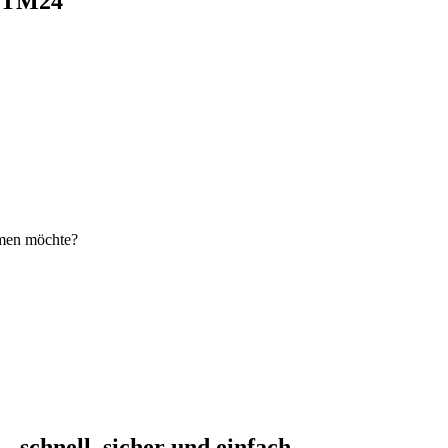
i TM24
hmen möchte?
schnell, sicher und einfach