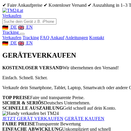
✔ Faire Ankaufpreise
✔ Kostenloser Versand
✔ Auszahlung in 1–3 
Verkaufen
DE
EN
Tracking
Verkaufen
Tracking
FAQ Ankauf
Anleitungen
Kontakt
DE
EN
GERÄTE
VERKAUFEN
KOSTENLOSER VERSAND
Wir übernehmen den Versand!
Einfach. Schnell. Sicher.
Verkaufe dein Smartphone, Tablet, Laptop, Smartwatch oder andere G
TOP PREISE
Faire und transparente Preise.
SICHER & SERIÖS
Deutsches Unternehmen.
SCHNELLE AUSZAHLUNG
Geld schnell auf dein Konto.
JETZT GERÄT VERKAUFEN
GERÄTE KAUFEN
FAIRE PREISE
Transparente Bewertung
EINFACHE ABWICKLUNG
Unkompliziert und schnell