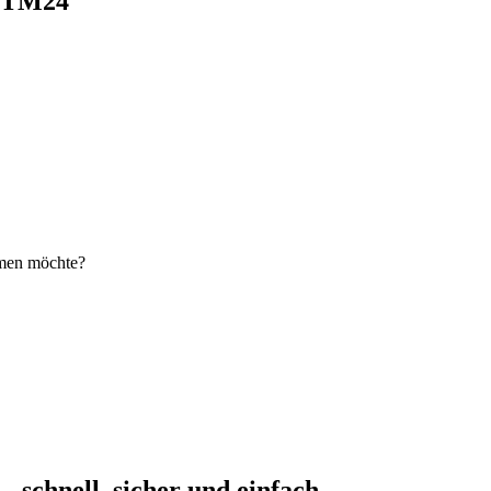
i TM24
hmen möchte?
schnell, sicher und einfach